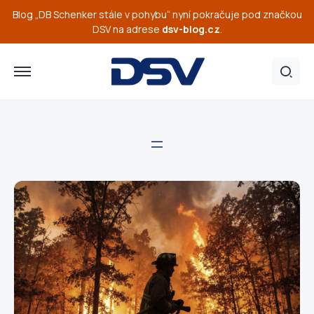
Blog „DB Schenker stále v pohybu“ nyní pokračuje pod značkou
DSV na adrese
dsv-blog.cz
.