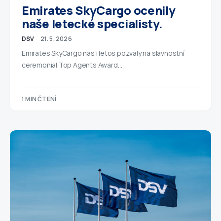
Emirates SkyCargo ocenily
naše letecké specialisty.
DSV
21. 5. 2026
Emirates SkyCargo nás i letos pozvaly na slavnostní
ceremoniál Top Agents Award…
1 MIN ČTENÍ