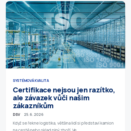
SYSTÉMOVÁ KVALITA
Certifikace nejsou jen razítko,
ale závazek vůči našim
zákazníkům
DSV
25. 6. 2026
Když se řekne logistika, většina lidí si představí kamion
na cestě nebo sklad plný zboží. Ve…