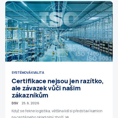
SYSTÉMOVÁ KVALITA
Certifikace nejsou jen razítko,
ale závazek vůči našim
zákazníkům
DSV
25. 6. 2026
Když se řekne logistika, většina lidí si představí kamion
na cestě nebo sklad plný zboží. Ve…