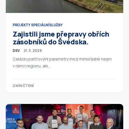
PROJEKTY
SPECIÁLNÍ SLUŽBY
Zajistili jsme přepravy obřích
zásobníků do Švédska.
DSV
21. 5. 2026
Zakázky patří svými parametry mezi mimořádné nejen
v rámci regionu, ale…
2 MIN ČTENÍ