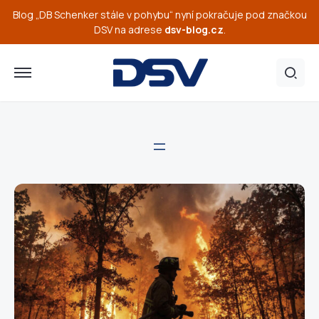
Blog „DB Schenker stále v pohybu“ nyní pokračuje pod značkou
DSV na adrese
dsv-blog.cz
.