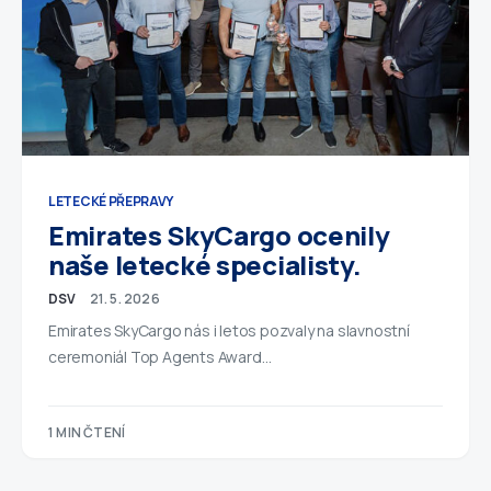
LETECKÉ PŘEPRAVY
Emirates SkyCargo ocenily
naše letecké specialisty.
DSV
21. 5. 2026
Emirates SkyCargo nás i letos pozvaly na slavnostní
ceremoniál Top Agents Award…
1 MIN ČTENÍ