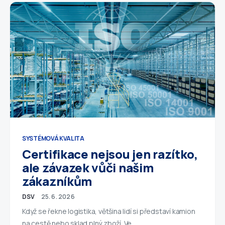
SYSTÉMOVÁ KVALITA
Certifikace nejsou jen razítko,
ale závazek vůči našim
zákazníkům
DSV
25. 6. 2026
Když se řekne logistika, většina lidí si představí kamion
na cestě nebo sklad plný zboží. Ve…