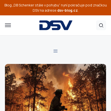
Blog „DB Schenker stále v pohybu“ nyní pokračuje pod značkou
DSV na adrese
dsv-blog.cz
.