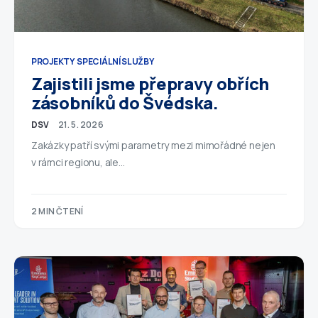
PROJEKTY
SPECIÁLNÍ SLUŽBY
Zajistili jsme přepravy obřích
zásobníků do Švédska.
DSV
21. 5. 2026
Zakázky patří svými parametry mezi mimořádné nejen
v rámci regionu, ale…
2 MIN ČTENÍ