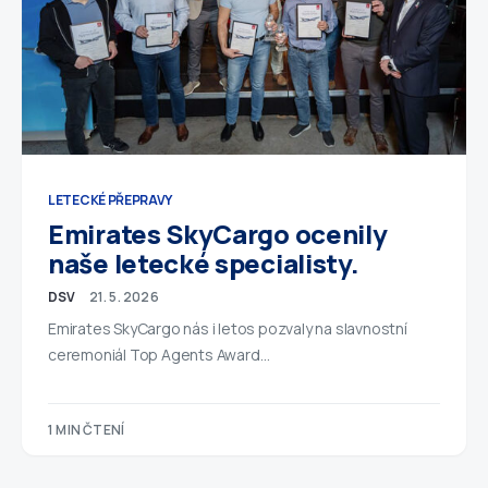
LETECKÉ PŘEPRAVY
Emirates SkyCargo ocenily
naše letecké specialisty.
DSV
21. 5. 2026
Emirates SkyCargo nás i letos pozvaly na slavnostní
ceremoniál Top Agents Award…
1 MIN ČTENÍ